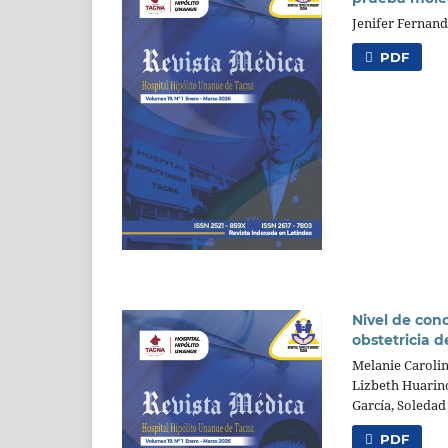
Jenifer Fernan
PDF
Nivel de cono
obstetricia 
Melanie Carolin
Lizbeth Huarin
García, Soledad
PDF