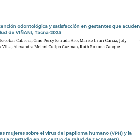
tención odontológica y satisfacción en gestantes que acuden
lud de VIÑANI, Tacna-2025
Escobar Cabrera, Gino Percy Estrada Aro, Marise Ururi Garcia, Joly
a Vilca, Alexandra Melani Cutipa Guzman, Ruth Roxana Canque
as mujeres sobre el virus del papiloma humano (VPH) y la
ular? Estudio en un centro de salud de Tacna-Perú