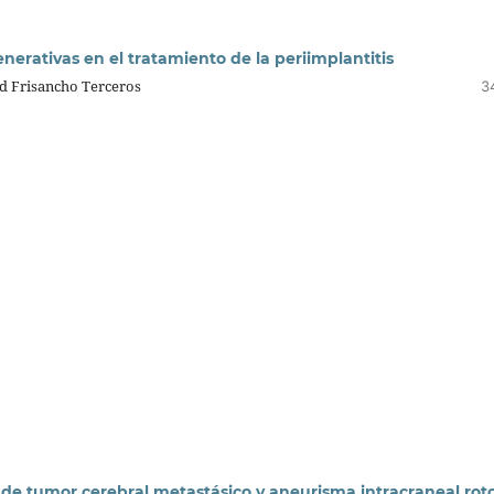
nerativas en el tratamiento de la periimplantitis
d Frisancho Terceros
3
 de tumor cerebral metastásico y aneurisma intracraneal rot