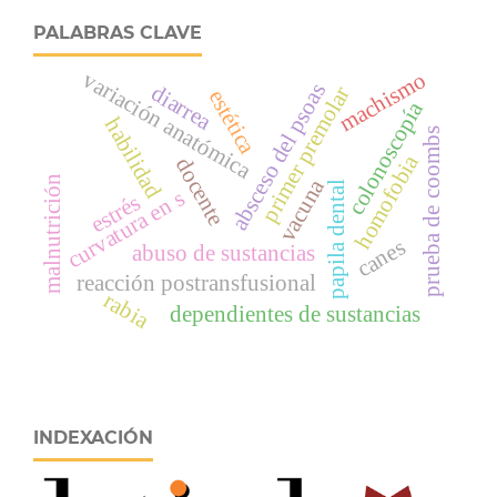
PALABRAS CLAVE
variación anatómica
machismo
absceso del psoas
diarrea
primer premolar
estética
colonoscopía
habilidad
prueba de coombs
homofobia
docente
malnutrición
vacuna
papila dental
curvatura en s
estrés
canes
abuso de sustancias
reacción postransfusional
rabia
dependientes de sustancias
INDEXACIÓN