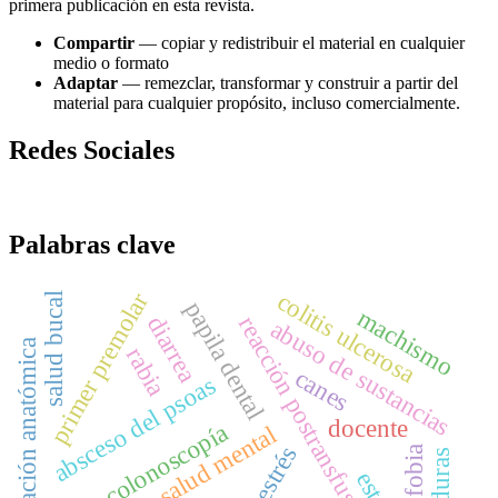
primera publicación en esta revista.
Compartir
— copiar y redistribuir el material en cualquier
medio o formato
Adaptar
— remezclar, transformar y construir a partir del
material para cualquier propósito, incluso comercialmente.
Redes Sociales
Palabras clave
colitis ulcerosa
primer premolar
salud bucal
papila dental
machismo
reacción postransfusional
diarrea
abuso de sustancias
variación anatómica
rabia
canes
absceso del psoas
docente
colonoscopía
estrés