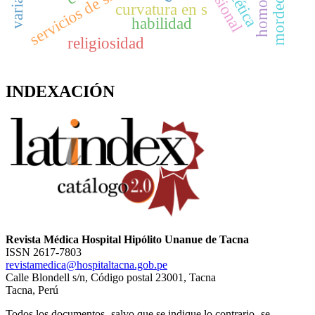
servicios de salud mental
homofobia
mordeduras
estética
curvatura en s
habilidad
religiosidad
INDEXACIÓN
Revista Médica Hospital Hipólito Unanue de Tacna
ISSN 2617-7803
revistamedica@hospitaltacna.gob.pe
Calle Blondell s/n, Código postal 23001, Tacna
Tacna, Perú
Todos los documentos -salvo que se indique lo contrario- se