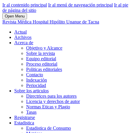
Ir al contenido principal
Ir al menú de navegación principal
Ir al pie
de página del sitio
Open Menu
Revista Médica Hospital Hipólito Unanue de Tacna
Actual
Archivos
Acerca de
Objetivo y Alcance
Sobre la revista
Equipo editorial
Proceso editorial
Politicas editoriales
Contacto
Indexación
Periocidad
Sobre los articulos
Directrices para los autores
Licencia y derechos de autor
Normas Eticas y Plagio
Tasas
Registrarse
Estadistica
Estadistica de Consumo