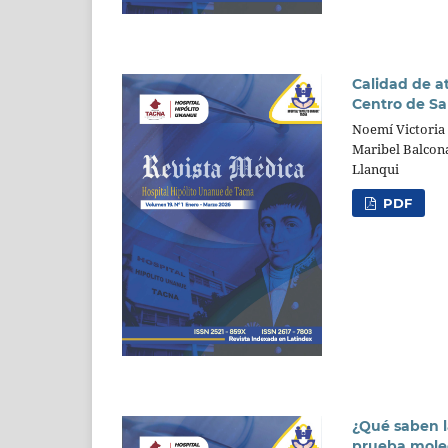
Calidad de a
Centro de Sa
Noemí Victoria 
Maribel Balcon
Llanqui
PDF
¿Qué saben l
prueba molec