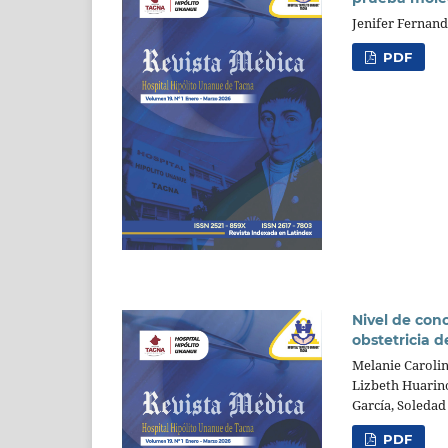
Jenifer Fernan
PDF
Nivel de cono
obstetricia 
Melanie Carolin
Lizbeth Huarin
García, Soledad
PDF