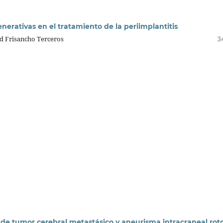
nerativas en el tratamiento de la periimplantitis
d Frisancho Terceros
3
 de tumor cerebral metastásico y aneurisma intracraneal rot