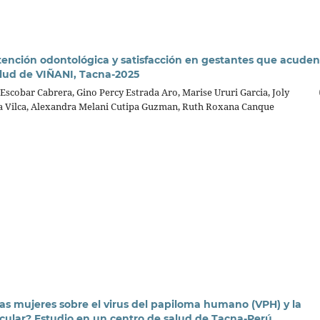
tención odontológica y satisfacción en gestantes que acuden
lud de VIÑANI, Tacna-2025
Escobar Cabrera, Gino Percy Estrada Aro, Marise Ururi Garcia, Joly
a Vilca, Alexandra Melani Cutipa Guzman, Ruth Roxana Canque
as mujeres sobre el virus del papiloma humano (VPH) y la
ular? Estudio en un centro de salud de Tacna-Perú