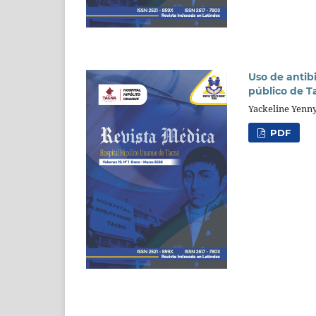
Uso de antib
público de T
Yackeline Yenny
PDF