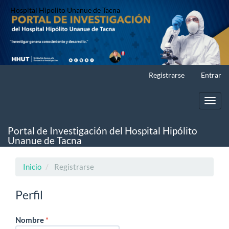
Hospital Hipolito Unanue de Tacna
Salto
Registrarse
Entrar
rápido
al
contenido
Toggl
de
navig
la
Portal de Investigación del Hospital Hipólito
página
Unanue de Tacna
Navegación
principal
Contenido
Inicio
Registrarse
principal
Barra
Perfil
lateral
Obligatorio
Nombre
*