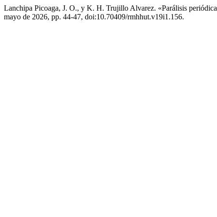
Lanchipa Picoaga, J. O., y K. H. Trujillo Alvarez. «Parálisis periódica
mayo de 2026, pp. 44-47, doi:10.70409/rmhhut.v19i1.156.