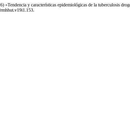
«Tendencia y características epidemiológicas de la tuberculosis drogo
9/rmhhut.v19i1.153.