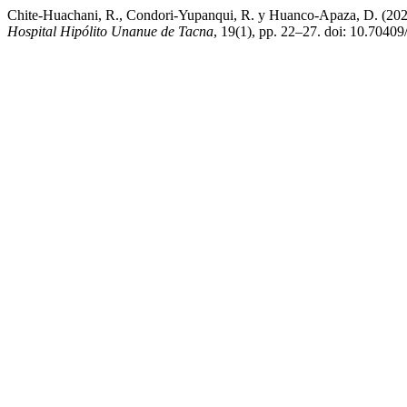
Chite-Huachani, R., Condori-Yupanqui, R. y Huanco-Apaza, D. (2026) 
Hospital Hipólito Unanue de Tacna
, 19(1), pp. 22–27. doi: 10.7040