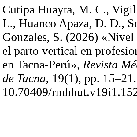
Cutipa Huayta, M. C., Vigil
L., Huanco Apaza, D. D., So
Gonzales, S. (2026) «Nivel 
el parto vertical en profesio
en Tacna-Perú»,
Revista Mé
de Tacna
, 19(1), pp. 15–21.
10.70409/rmhhut.v19i1.152