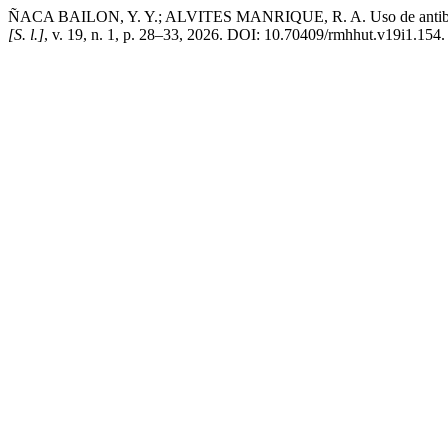
ÑACA BAILON, Y. Y.; ALVITES MANRIQUE, R. A. Uso de antibiótico
[S. l.]
, v. 19, n. 1, p. 28–33, 2026. DOI: 10.70409/rmhhut.v19i1.154. 