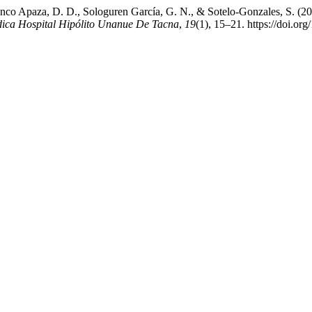
nco Apaza, D. D., Sologuren García, G. N., & Sotelo-Gonzales, S. (2026
dica Hospital Hipólito Unanue De Tacna
,
19
(1), 15–21. https://doi.o