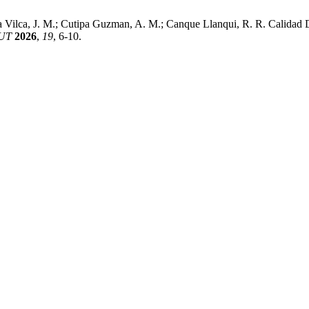
na Vilca, J. M.; Cutipa Guzman, A. M.; Canque Llanqui, R. R. Calidad
UT
2026
,
19
, 6-10.