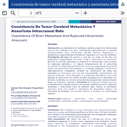
Coexistencia de tumor cerebral metastásico y aneurisma intracraneal roto