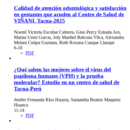
Calidad de atención odontológica y satisfacción
en gestantes que acuden al Centro de Salud de
VIÑANI, Tacna-2025
Noemí Victoria Escobar Cabrera, Gino Percy Estrada Aro,
Marise Ururi Garcia, Joly Maribel Balcona Vilca, Alexandra
Melani Cutipa Guzman, Ruth Roxana Canque Llanqui
6-10
PDF
¿Qué saben las mujeres sobre el virus del
papiloma humano (VPH) y la prueba
molecular? Estudio en un centro de salud de
Tacna-Perú
Jenifer Fernanda Ríos Huayta, Samantha Beatriz Maquera
Huanca
11-14
PDF