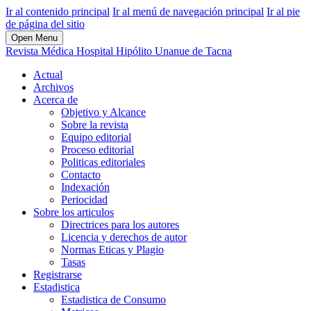
Ir al contenido principal
Ir al menú de navegación principal
Ir al pie
de página del sitio
Open Menu
Revista Médica Hospital Hipólito Unanue de Tacna
Actual
Archivos
Acerca de
Objetivo y Alcance
Sobre la revista
Equipo editorial
Proceso editorial
Politicas editoriales
Contacto
Indexación
Periocidad
Sobre los articulos
Directrices para los autores
Licencia y derechos de autor
Normas Eticas y Plagio
Tasas
Registrarse
Estadistica
Estadistica de Consumo