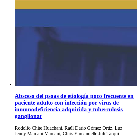
Absceso del psoas de etiología poco frecuente en
paciente adulto con infección por virus de
inmunodeficiencia adquirida y tuberculosis
ganglionar
Rodolfo Chite Huachani, Raúl Darío Gómez Ortiz, Luz
Jenny Mamani Mamani, Chris Enmanuelle Juli Tarqui