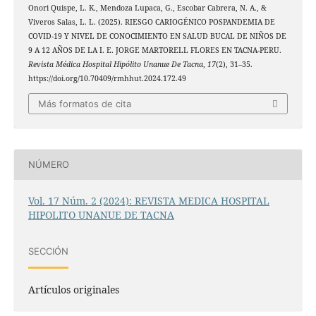
Onori Quispe, L. K., Mendoza Lupaca, G., Escobar Cabrera, N. A., &
Viveros Salas, L. L. (2025). RIESGO CARIOGÉNICO POSPANDEMIA DE
COVID-19 Y NIVEL DE CONOCIMIENTO EN SALUD BUCAL DE NIÑOS DE
9 A 12 AÑOS DE LA I. E. JORGE MARTORELL FLORES EN TACNA-PERU.
Revista Médica Hospital Hipólito Unanue De Tacna
,
17
(2), 31–35.
https://doi.org/10.70409/rmhhut.2024.172.49
Más formatos de cita
NÚMERO
Vol. 17 Núm. 2 (2024): REVISTA MEDICA HOSPITAL
HIPOLITO UNANUE DE TACNA
SECCIÓN
Artículos originales