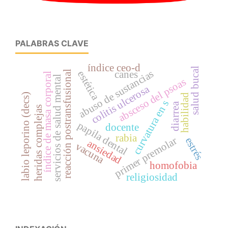
PALABRAS CLAVE
índice ceo-d
salud bucal
abuso de sustancias
canes
estética
reacción postransfusional
índice de masa corporal
servicios de salud mental
absceso del psoas
colitis ulcerosa
labio leporino (decs)
habilidad
curvatura en s
diarrea
heridas complejas
papila dental
docente
rabia
primer premolar
estrés
ansiedad
vacuna
homofobia
religiosidad