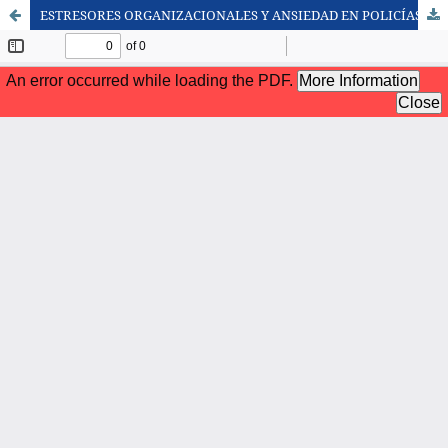
ESTRESORES ORGANIZACIONALES Y ANSIEDAD EN POLICÍAS DURANTE LA PANDEMIA POR LA COVID -19