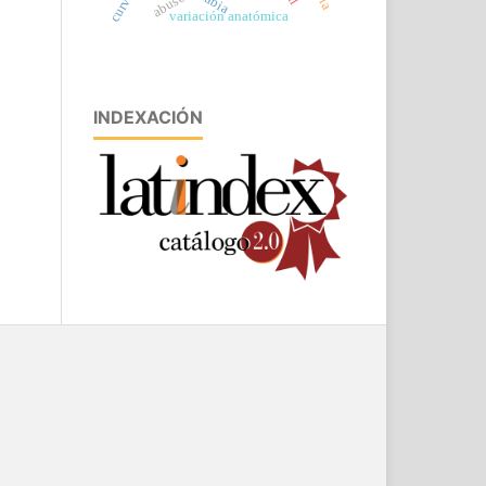
rabia
variación anatómica
INDEXACIÓN