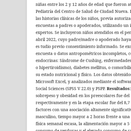
niñas entre los 2 y 12 años de edad que fueron at
Pediatría del Centro de Salud de Ciudad Nueva. 
las historias clínicas de los niños, previa autoriza
encuestas a padres o apoderados, utilizando un
expertos. Se incluyeron niños atendidos en el p
abril 2022, cuyo padre/madre o apoderado haya 
es tudio previo consentimiento informado. Se ex
encuesta o datos antropométricos incompletos, 
endocrinas: Síndrome de Cushing, enfermedades 
o hipertiroidismo), diabetes mellitus, o comorb
su estado nutricional y físico. Los datos obtenid
Microsoft Excel, y analizados mediante el softwar
Social Sciences (SPSS V 22.0) y PSPP.
Resultados:
sobrepeso y obesidad en los preescolares fue del
respectivamente y en la etapa escolar fue del 8,7
factores con una asociación altamente significati
masculino, tiempo mayor a 2 horas frente a una p
física semanal escasa, la alimentación mayor a 5 v
consumo de verduras y el elevado consumo de c