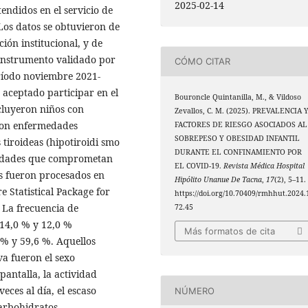
2025-02-14
endidos en el servicio de
Los datos se obtuvieron de
ción institucional, y de
 instrumento validado por
CÓMO CITAR
eríodo noviembre 2021-
aceptado participar en el
Bouroncle Quintanilla, M., & Vildoso
cluyeron niños con
Zevallos, C. M. (2025). PREVALENCIA 
con enfermedades
FACTORES DE RIESGO ASOCIADOS AL
SOBREPESO Y OBESIDAD INFANTIL
tiroideas (hipotiroidi smo
DURANTE EL CONFINAMIENTO POR
ilidades que comprometan
EL COVID-19.
Revista Médica Hospital
os fueron procesados en
Hipólito Unanue De Tacna
,
17
(2), 5–11.
e Statistical Package for
https://doi.org/10.70409/rmhhut.2024.
La frecuencia de
72.45
 14,0 % y 12,0 %
Más formatos de cita
 % y 59,6 %. Aquellos
va fueron el sexo
antalla, la actividad
eces al día, el escaso
NÚMERO
arbohidratos.