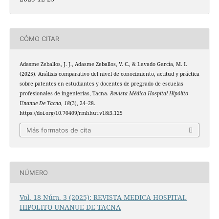
CÓMO CITAR
Adasme Zeballos, J. J., Adasme Zeballos, V. C., & Lavado García, M. I.
(2025). Análisis comparativo del nivel de conocimiento, actitud y práctica
sobre patentes en estudiantes y docentes de pregrado de escuelas
profesionales de ingenierías, Tacna.
Revista Médica Hospital Hipólito
Unanue De Tacna
,
18
(3), 24–28.
https://doi.org/10.70409/rmhhut.v18i3.125
Más formatos de cita
NÚMERO
Vol. 18 Núm. 3 (2025): REVISTA MEDICA HOSPITAL
HIPOLITO UNANUE DE TACNA