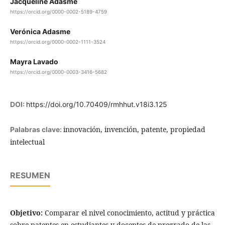
Jacqueline Adasme
https://orcid.org/0000-0002-5189-4759
Verónica Adasme
https://orcid.org/0000-0002-1111-3524
Mayra Lavado
https://orcid.org/0000-0003-3416-5682
DOI:
https://doi.org/10.70409/rmhhut.v18i3.125
innovación, invención, patente, propiedad
Palabras clave:
intelectual
RESUMEN
Objetivo:
Comparar el nivel conocimiento, actitud y práctica
sobre patentes en estudiantes y docentes de pregrado de las